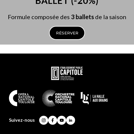
BALLET (-20%)
Formule composée des
3 ballets
de la saison
RÉSERVER
En
savoir
plus
En
savoir
plus
Suivez-nous
Instagram
Facebook
YouTube
LinkedIn