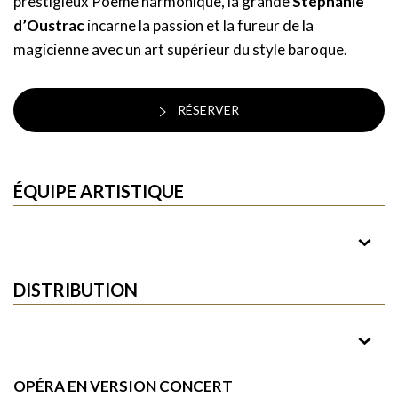
prestigieux Poème harmonique, la grande
Stéphanie
d’Oustrac
incarne la passion et la fureur de la
magicienne avec un art supérieur du style baroque.
RÉSERVER
ÉQUIPE ARTISTIQUE
Direction musicale
DISTRIBUTION
Vincent Dumestre
Armide
OPÉRA EN VERSION CONCERT