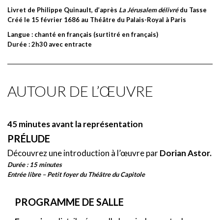
Stéphanie d’Oustrac
Livret de Philippe Quinault, d’après
La Jérusalem délivré
du Tasse
Créé le 15 février 1686 au Théâtre du Palais-Royal à Paris
Renaud
Langue : chanté en français (surtitré en français)
Cyril Auvity
Durée : 2h30 avec entracte
Hidraot / Ubalde
Tomislav Lavoie
AUTOUR DE L’ŒUVRE
Sagesse / Phénice / Mélisse
Marie Perbost
45 minutes avant la représentation
PRÉLUDE
Gloire / Sidonie / Lucinde
Découvrez une introduction à l’œuvre par
Dorian Astor.
Victoire Bunel
Durée : 15 minutes
Entrée libre – Petit foyer du Théâtre du Capitole
Artémidore, La Haine
Timothée Varon
PROGRAMME DE SALLE
Le chevalier danois / Un amant fortuné