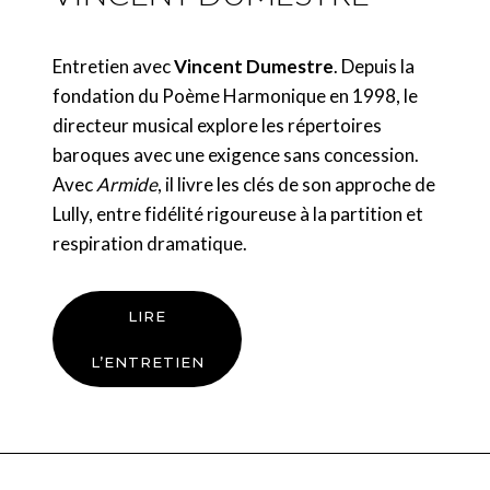
Le Poème Harmonique est soutenu par le Ministère de la Culture
(DRAC de Normandie), le Centre National de la Musique, la Région
Normandie, le Département de la Seine-Maritime et la Ville de
Entretien avec
Vincent Dumestre
. Depuis la
Rouen.
fondation du Poème Harmonique en 1998, le
Le Poème Harmonique est en résidence à la Fondation Singer-
directeur musical explore les répertoires
Polignac en tant qu’artiste associé.
Pour ses projets en Normandie, le Poème Harmonique bénéficie
baroques avec une exigence sans concession.
du soutien du Fonds Haplotès.
Avec
Armide
, il livre les clés de son approche de
Lully, entre fidélité rigoureuse à la partition et
respiration dramatique.
LIRE
L’ENTRETIEN