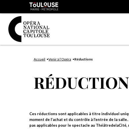
Panneau de gestion des cookies
Toulouse
métropole
Aller
Aller
au
à
Accueil
Venir à l’Opéra
Réductions
contenu
la
principal
navig
RÉDUCTION
Ces réductions sont applicables à titre individuel uniq
moment de l’achat et du contrôle à l’entrée de la salle
pas applicables pour le spectacle au ThéâtredelaCité, 