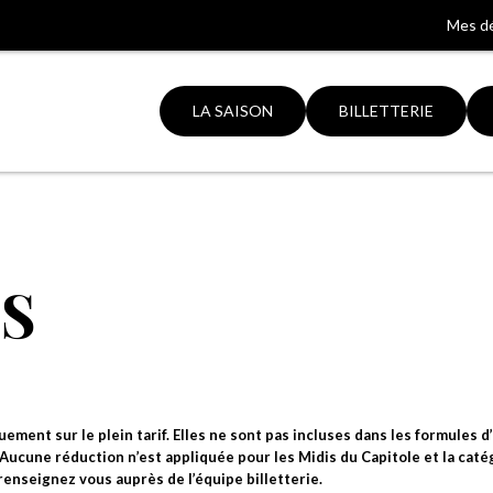
Mes d
LA SAISON
BILLETTERIE
Aller
à
la
ation
recherche
S
uement sur le plein tarif. Elles ne sont pas incluses dans les formules 
. Aucune réduction n’est appliquée pour les Midis du Capitole et la caté
renseignez vous auprès de l’équipe billetterie.