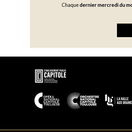
Chaque
dernier mercredi du m
En
savoir
plus
En
savoir
plus