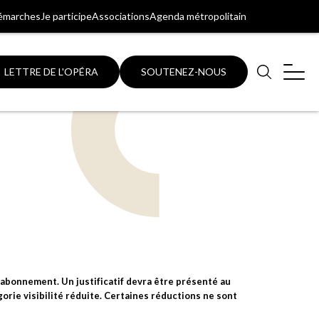
émarches
Je participe
Associations
Agenda métropolitain
LETTRE DE L'OPÉRA
SOUTENEZ-NOUS
Aller
Aller
au
au
pied
plan
de
du
page
site
d’abonnement. Un justificatif devra être présenté au
gorie visibilité réduite. Certaines réductions ne sont