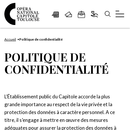
Panneau de gestion des cookies
Aller
Aller
Aller
Aller
Aller
au
à
à
au
au
Accueil
Politique de confidentialité
contenu
la
la
pied
plan
POLITIQUE DE
principal
navigation
recherche
de
du
page
site
CONFIDENTIALITÉ
L’Établissement public du Capitole accorde la plus
grande importance au respect de la vie privée et la
protection des données à caractère personnel. A ce
titre, il s’engage à mettre en œuvre des mesures
adéquates pour assurer la protection des données à