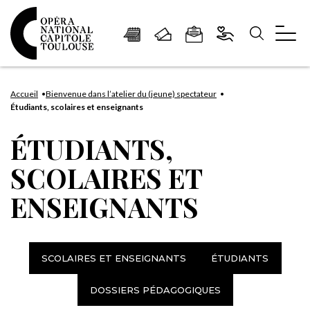
Panneau de gestion des cookies
Aller
Aller
Aller
Aller
Aller
au
à
à
au
au
Accueil
Bienvenue dans l’atelier du (jeune) spectateur
Étudiants, scolaires et enseignants
contenu
la
la
pied
plan
principal
navigation
recherche
de
du
ÉTUDIANTS,
page
site
SCOLAIRES ET
ENSEIGNANTS
SCOLAIRES ET ENSEIGNANTS
ÉTUDIANTS
DOSSIERS PÉDAGOGIQUES