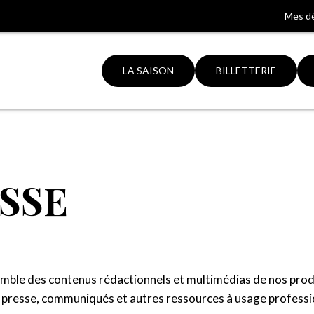
Mes d
LA SAISON
BILLETTERIE
Aller
à
la
ation
recherche
SSE
emble des contenus rédactionnels et multimédias de nos prod
e presse, communiqués et autres ressources à usage professi