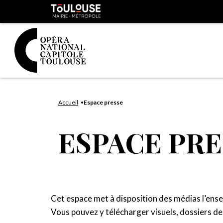
Panneau de gestion des cookies
Toulouse
métropole
Aller
Aller
au
à
Accueil
Espace presse
contenu
la
principal
navig
ESPACE PRE
Cet espace met à disposition des médias l’ens
Vous pouvez y télécharger visuels, dossiers d