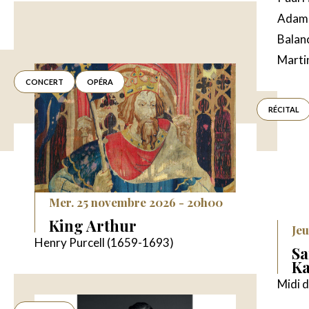
Adams
Balan
Marti
CONCERT
OPÉRA
RÉCITAL
Mer. 25 novembre 2026 - 20h00
King Arthur
Jeu
Henry Purcell (1659-1693)
Sa
K
Midi d