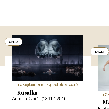
OPÉRA
BALLET
22 septembre → 4 octobre 2026
Rusalka
17 
Antonín Dvořák (1841-1904)
Ma
Paul 