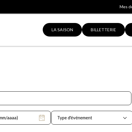
Mes d
LA SAISON
BILLETTERIE
Aller
à
la
ation
recherche
Type d'événement