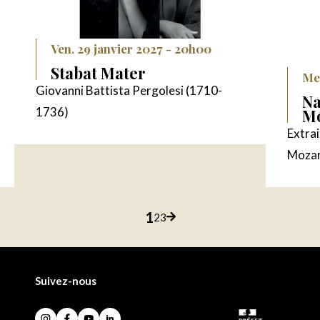
Ven. 29 janvier 2027 - 20h00
Stabat Mater
Mer
Giovanni Battista Pergolesi (1710-
Na
1736)
Mo
Extra
Mozar
pagination
1
2
3
Page
Page
Page
Page
suivante
Suivez-nous