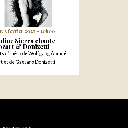
. 3 février 2027 - 20h00
dine Sierra chante
zart & Donizetti
its d'opéra de Wolfgang Amadé
t et de Gaetano Donizetti