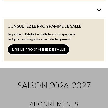
Giacomo Puccini (1858-1924)
CONSULTEZ LE PROGRAMME DE SALLE
LA RONDINE
En papier
: distribué en salle le soir du spectacle
« Chi il bel sogno di Lauretta »
En ligne
: en intégralité et en téléchargement
(Elisabeth Moussous)
LIRE LE PROGRAMME DE SALLE
Wolfgang Amadeus Mozart
(1756-1791)
L’ENLÈVEMENT AU SÉRAIL
« O, wie will ich Triumphieren »
(Kofi Hayford)
SAISON 2026-2027
Wolfgang Amadeus Mozart
LA CLÉMENCE DE TITUS
« Parto, parto, ma tu ben mio »
ABONNEMENTS