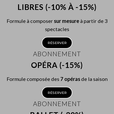
(Raphaele Green)
LIBRES (-10% À -15%)
Léo Delibes (1836-1891)
Formule à composer
sur mesure
à partir de 3
LAKMÉ
« Viens, Malika » (duo des fleurs)
spectacles
(Elisabeth Moussous, Raphaele Green)
RÉSERVER
Jacques Offenbach (1819-1880)
ABONNEMENT
LES CONTES D’HOFFMANN
OPÉRA (-15%)
Acte IV, n°25 et n° 30 « Elle a fui… Tu ne chanteras plus …
Chère enfant »
(Elisabeth Moussous, Raphaele Green, Kofi Hayford)
Formule composée des
7 opéras
de la saison
Joshua Uzoigwe (1946-2005)
RÉSERVER
TALKING DRUMS
ABONNEMENT
« Egwu Amala »
(Thomas Tacquet)