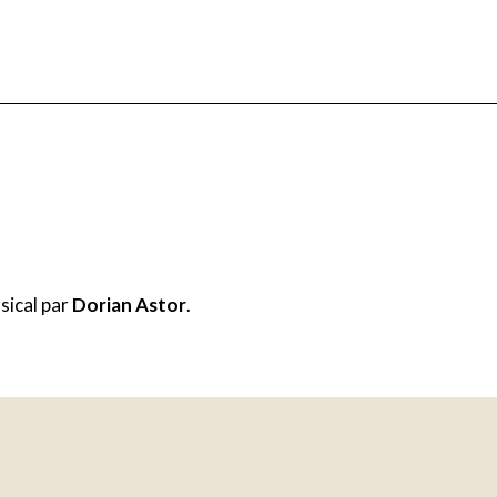
sci o cara »
sical par
Dorian Astor
.
 circonda e agghiaccia … Dolenti e care immagini … Vedrai que