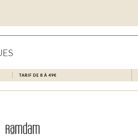
 Ecco o numi compiuto … Ah quando cesserà … Lo sdegno io no
UES
ce, « Dolci silvestri orrori… Ah! Che sento… Non lasciarmi in
TARIF DE 8 À 49€
ro … Era felice un dì … Sì bel contento in giubilo »