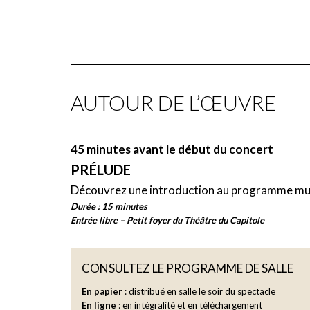
Gioachino Rossini
(1792-1868)
Tancredi
: Sinfonia
AUTOUR DE L’ŒUVRE
Giuseppe Nicolini (1762-1842)
Traiano in Dacia
: Air de Decebalo, « Ah se mi la
45 minutes avant le début du concert
PRÉLUDE
Gioachino Rossini
Il Viaggio a Reims
: Final de l’acte III, Ritournelle
Découvrez une introduction au programme mu
Durée : 15 minutes
Entrée libre – Petit foyer
du Théâtre du Capitole
Paolo Bonfichi (1769-1840)
Attila
: Scène et cavatine de Lotario, « Qual mi
CONSULTEZ LE PROGRAMME DE SALLE
Pierre Rode
(1774-1830)
En papier
: distribué en salle le soir du spectacle
Concerto pour violon n°1
: Final,
polonaise
En ligne
: en intégralité et en téléchargement