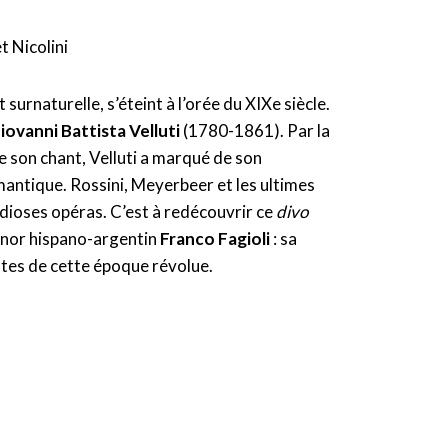
t Nicolini
surnaturelle, s’éteint à l’orée du XIXe siècle.
iovanni Battista Velluti
(1780-1861). Par la
e son chant, Velluti a marqué de son
antique. Rossini, Meyerbeer et les ultimes
dioses opéras. C’est à redécouvrir ce
divo
ténor hispano-argentin
Franco Fagioli
: sa
astes de cette époque révolue.