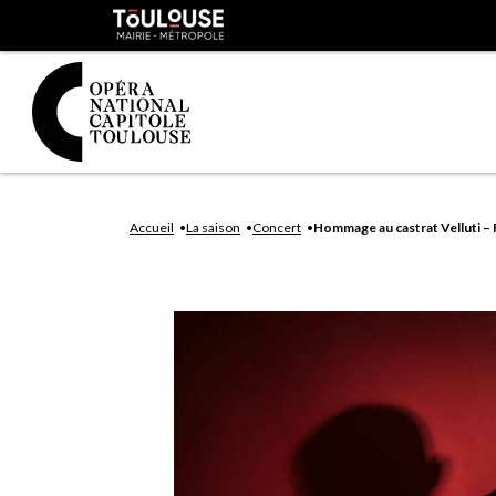
Panneau de gestion des cookies
Toulouse
métropole
Aller
Aller
au
à
Accueil
La saison
Concert
Hommage au castrat Velluti – 
contenu
la
principal
navig