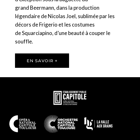
grand Beermann, dans la production
légendaire de Nicolas Joel, sublimée par les
décors de Frigerio et les costumes
de Squarciapino, d’une beauté à couper le
souffle.
EN SAVOIR +
En
savoir
plus
En
savoir