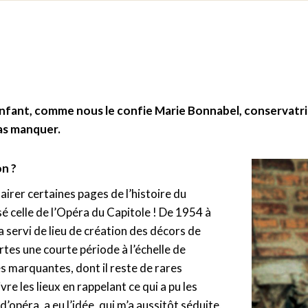
’enfant, comme nous le confie Marie Bonnabel, conservatr
as manquer.
n ?
airer certaines pages de l’histoire du
sé celle de l’Opéra du Capitole ! De 1954 à
a servi de lieu de création des décors de
ertes une courte période à l’échelle de
s marquantes, dont il reste de rares
e les lieux en rappelant ce qui a pu les
opéra, a eu l’idée, qui m’a aussitôt séduite,