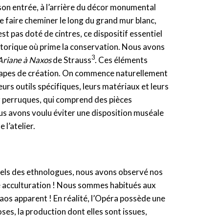
s son entrée, à l’arrière du décor monumental
le faire cheminer le long du grand mur blanc,
st pas doté de cintres, ce dispositif essentiel
storique où prime la conservation. Nous avons
3
Ariane à Naxos
de Strauss
. Ces éléments
étapes de création. On commence naturellement
eurs outils spécifiques, leurs matériaux et leurs
elier perruques, qui comprend des pièces
ous avons voulu éviter une disposition muséale
 l’atelier.
: tels des ethnologues, nous avons observé nos
e acculturation ! Nous sommes habitués aux
aos apparent ! En réalité, l’Opéra possède une
ses, la production dont elles sont issues,