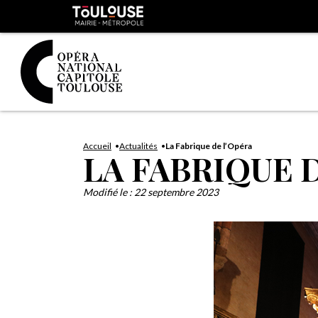
Panneau de gestion des cookies
Toulouse
métropole
Aller
Aller
au
à
Accueil
Actualités
La Fabrique de l’Opéra
LA FABRIQUE 
contenu
la
principal
navig
Modifié le :
22 septembre 2023