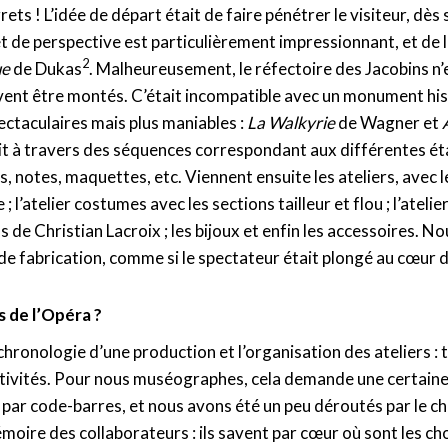
rets ! L’idée de départ était de faire pénétrer le visiteur, dè
fet de perspective est particulièrement impressionnant, et de 
2
ue
de Dukas
. Malheureusement, le réfectoire des Jacobins n’e
euvent être montés. C’était incompatible avec un monument hi
ectaculaires mais plus maniables :
La Walkyrie
de Wagner et
uit à travers des séquences correspondant aux différentes 
, notes, maquettes, etc. Viennent ensuite les ateliers, avec l
rie ; l’atelier costumes avec les sections tailleur et flou ; l’at
e Christian Lacroix ; les bijoux et enfin les accessoires. N
de fabrication, comme si le spectateur était plongé au cœur de
s de l’Opéra ?
 chronologie d’une production et l’organisation des ateliers 
ctivités. Pour nous muséographes, cela demande une certain
 par code-barres, et nous avons été un peu déroutés par le ch
moire des collaborateurs : ils savent par cœur où sont les cho