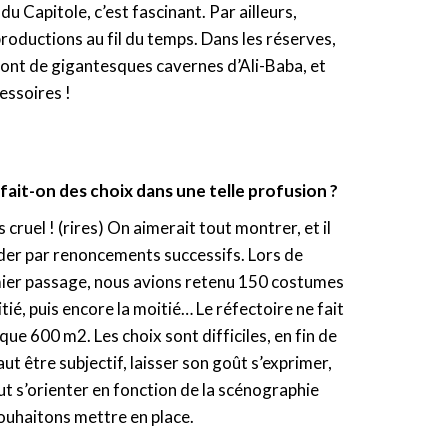
du Capitole, c’est fascinant. Par ailleurs,
productions au fil du temps. Dans les réserves,
 sont de gigantesques cavernes d’Ali-Baba, et
essoires !
it-on des choix dans une telle profusion ?
s cruel ! (rires) On aimerait tout montrer, et il
der par renoncements successifs. Lors de
ier passage, nous avions retenu 150 costumes
oitié, puis encore la moitié… Le réfectoire ne fait
que 600 m2. Les choix sont difficiles, en fin de
aut être subjectif, laisser son goût s’exprimer,
t s’orienter en fonction de la scénographie
ouhaitons mettre en place.