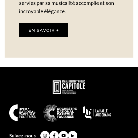
servies par sa musicalité accomplie et son
incroyable élégance.
EN SAVOIR +
En
savoir
plus
En
savoir
plus
Suivez-nous