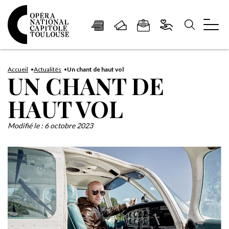
Panneau de gestion des cookies
Aller
Aller
Aller
Aller
Aller
au
à
à
au
au
Accueil
Actualités
Un chant de haut vol
UN CHANT DE
contenu
la
la
pied
plan
principal
navigation
recherche
de
du
HAUT VOL
page
site
Modifié le :
6 octobre 2023