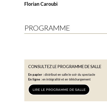
Florian Caroubi
PROGRAMME
Jules Massenet
(1842-1912)
Nuit d’Espagne (Louis Gallet)
CONSULTEZ LE PROGRAMME DE SALLE
En papier
: distribué en salle le soir du spectacle
Henri Duparc (1848-1933)
En ligne
: en intégralité et en téléchargement
Chanson triste (Jean Lahor)
LIRE LE PROGRAMME DE SALLE
Jules Massenet
Crépuscule (Armand Silvestre)