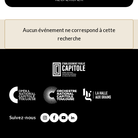
Aucun événement ne correspond à cette
recherche
En
savoir
plus
En
savoir
plus
Suivez-nous
Instagram
Facebook
YouTube
LinkedIn