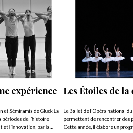
me expérience
Les Étoiles de la
an et Sémiramis de Gluck La
Le Ballet de l’Opéra national du
 périodes de l’histoire
permettent de rencontrer des p
 et l’innovation, par la…
Cette année, il élabore un prog