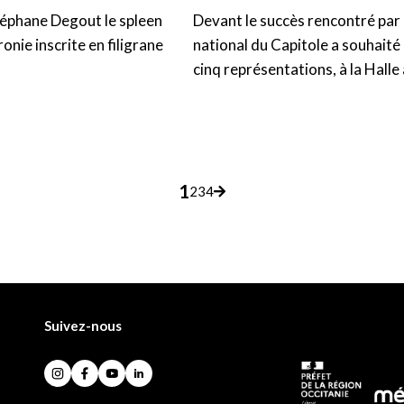
téphane Degout le spleen
Devant le succès rencontré par 
onie inscrite en filigrane
national du Capitole a souhaité
cinq représentations, à la Halle 
pagination
1
2
3
4
Page
Page
Page
Page
Page
suivante
Suivez-nous
Instagram
Facebook
YouTube
LinkedIn