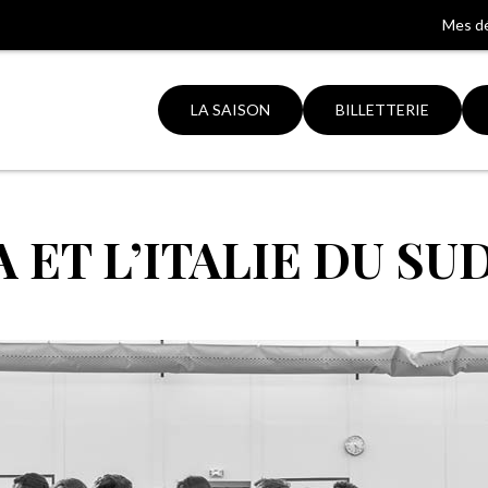
Mes d
LA SAISON
BILLETTERIE
Aller
à
 ET L’ITALIE DU SU
la
ation
recherche