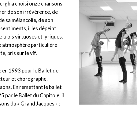
rgh a choisi onze chansons
er de son irrévérence, de
de sa mélancolie, de son
 sentiments, il les dépeint
e trois virtuoses et lyriques.
e atmosphère particulière
, pris sur le vif.
 en 1993 pour le Ballet de
ecteur et chorégraphe.
sons. En remettant le ballet
 par le Ballet du Capitole, il
sons du « Grand Jacques » :