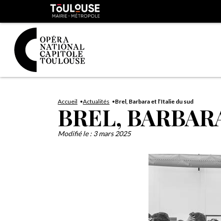
Panneau de gestion des cookies
Toulouse
métropole
Aller
Aller
au
à
Accueil
Actualités
Brel, Barbara et l’Italie du sud
BREL, BARBARA
contenu
la
principal
navig
Modifié le :
3 mars 2025