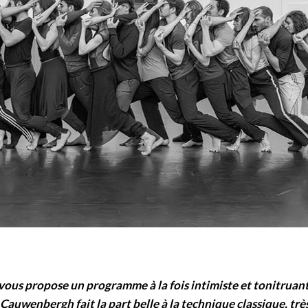
vous propose un programme à la fois intimiste et tonitruant
n Cauwenbergh fait la part belle à la technique classique, tr