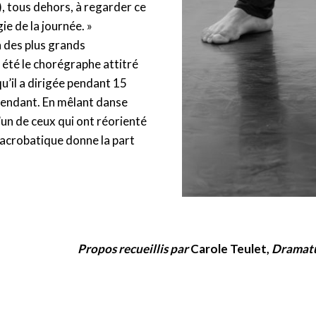
), tous dehors, à regarder ce
ie de la journée. »
 des plus grands
 été le chorégraphe attitré
u’il a dirigée pendant 15
épendant. En mêlant danse
’un de ceux qui ont réorienté
t acrobatique donne la part
Propos recueillis par
Carole Teulet,
Dramatur