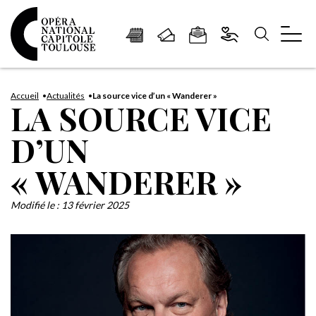
Panneau de gestion des cookies
Aller
Aller
Aller
Aller
Aller
au
à
à
au
au
Accueil
Actualités
La source vice d’un « Wanderer »
LA SOURCE VICE
contenu
la
la
pied
plan
principal
navigation
recherche
de
du
D’UN
page
site
« WANDERER »
Modifié le :
13 février 2025