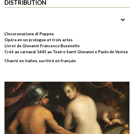
Direction musicale
DISTRIBUTION
Emiliano Gonzalez Toro
Mise en scène
Mathilde Étienne
Poppea
L’Incoronazione di Poppea
Opéra en un prologue et trois actes
Adèle Charvet
Livret de Giovanni Francesco Busenello
Scénographie
Créé au carnaval 1643 au Teatro Santi Giovanni e Paolo de Venise
Antoine Fontaine
Nerone
Chanté en italien, surtitré en français
Maximiliano Danta
Costumes
Jean-Daniel Vuillermoz
Ottavia
Victoire Bunel
Lumières
Hervé Gary
Ottone
William Shelton
Seneca
Adrien Mathonat