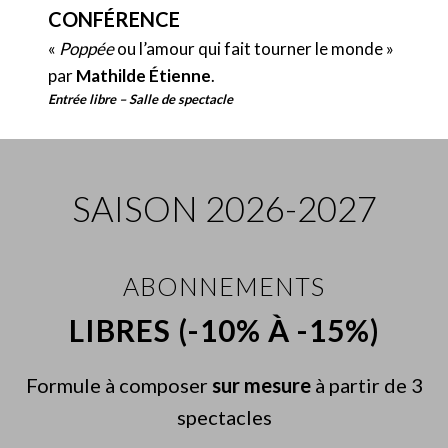
Roberto Covatta
CONFÉRENCE
«
Poppée
ou l’amour qui fait tourner le monde »
Lucain / Un Soldat / Un Familier / Un Tribun
par
Mathilde Étienne
.
Pierre-Emmanuel Roubet
Entrée libre –
Salle de spectacle
Un Licteur / Mercure / Un Familier
Fulvio Bettini
SAISON 2026-2027
Vénus
Cécile Piovan
ABONNEMENTS
Ensemble I Gemelli
LIBRES (-10% À -15%)
Formule à composer
sur mesure
à partir de 3
spectacles