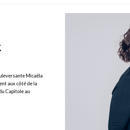
x
ouleversante Micaëla
ent aux côté de la
 du Capitole au