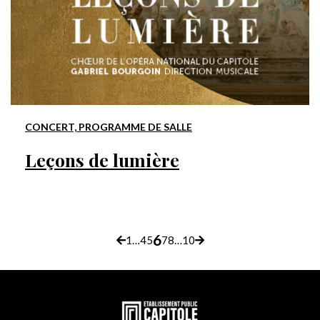
CONCERT, PROGRAMME DE SALLE
Leçons de lumière
6
p
1
…
4
5
7
8
…
10
Page
Page
Page
Page
Page
Page
Page
Page
Page
précédente
suivante
a
En
g