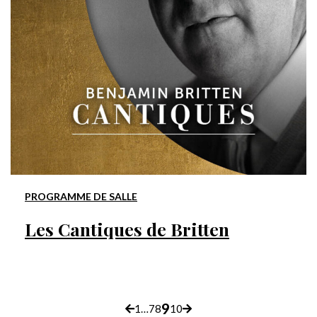
PROGRAMME DE SALLE
Les Cantiques de Britten
p
9
1
…
7
8
10
Page
Page
Page
Page
Page
Page
Page