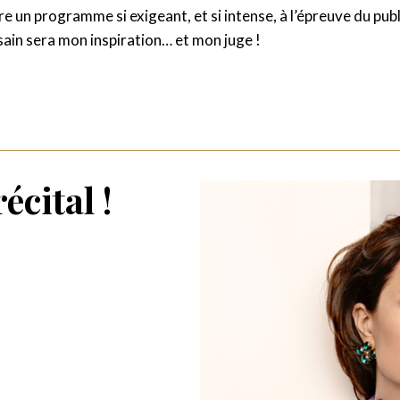
e un programme si exigeant, et si intense, à l’épreuve du publ
ousain sera mon inspiration… et mon juge !
écital !