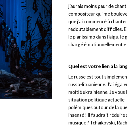
j’aurais moins peur de chanter
compositeur qui me boulever
que j’ai commencé à chanter,
redoutablement difficiles. E
le pianissimo dans l’aigu, le 
chargé émotionnellement et 
Quel est votre lien à la lan
Le russe est tout simplement
russo-lituanienne. J’ai égale
moitié ukrainienne. Je vous
situation politique actuelle,
polémiques autour de la ques
insensé ! Il faudrait réduire
musique ? Tchaïkovski, Rac