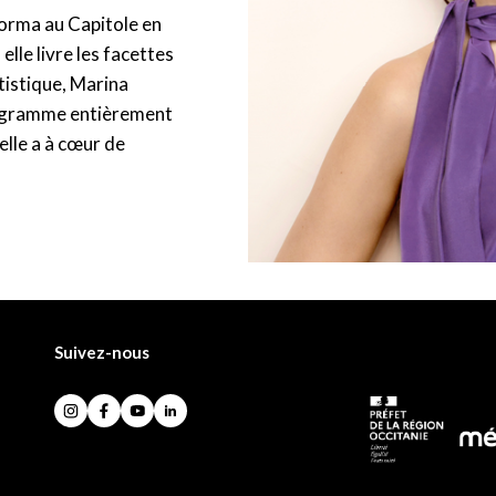
Norma au Capitole en
lle livre les facettes
tistique, Marina
programme entièrement
lle a à cœur de
Suivez-nous
Instagram
Facebook
YouTube
LinkedIn