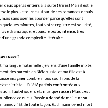
 deux opéras entiers à la suite ! (rires) Mais il est le
se le plus. Je tourne autour de ses romances depuis
 mais sans oser les aborder parce qu’elles sont
n quelques minutes, tout votre registre est sollicité,
grave dramatique ; et puis, le texte, intense, très
d’une grande complexité littéraire !
gue russe ?
 ma langue maternelle : je viens d’une famille mixte,
ment des parents en Biélorussie, et ma fille est à
 laisse imaginer combien nous souffrons de la
 c’est si triste… J’ai été parfois confrontée aux
tion : faut-il jouer de la musique russe ? Mais c’est
 au silence ce que la Russie a donné de meilleur : sa
hmaninov ? Et de toute façon, Rachmaninov est mort