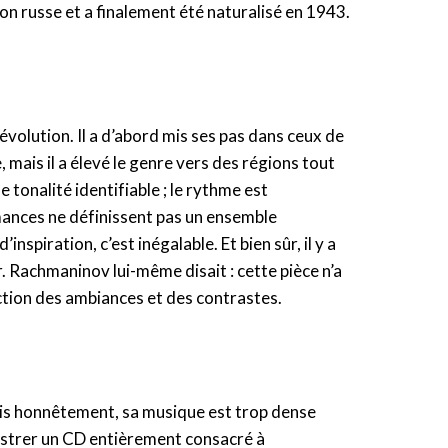
tion russe et a finalement été naturalisé en 1943.
volution. Il a d’abord mis ses pas dans ceux de
, mais il a élevé le genre vers des régions tout
e tonalité identifiable ; le rythme est
omances ne définissent pas un ensemble
piration, c’est inégalable. Et bien sûr, il y a
er. Rachmaninov lui-même disait : cette pièce n’a
onction des ambiances et des contrastes.
ais honnêtement, sa musique est trop dense
registrer un CD entièrement consacré à