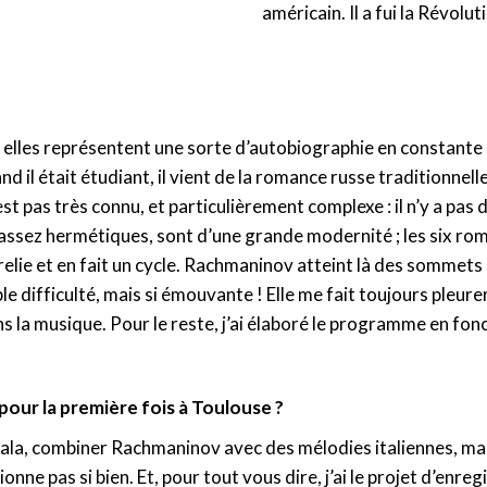
américain. Il a fui la Révolu
 elles représentent une sorte d’autobiographie en constante é
d il était étudiant, il vient de la romance russe traditionnelle
est pas très connu, et particulièrement complexe : il n’y a pas d
, assez hermétiques, sont d’une grande modernité ; les six r
e et en fait un cycle. Rachmaninov atteint là des sommets d’ins
ble difficulté, mais si émouvante ! Elle me fait toujours pleur
dans la musique. Pour le reste, j’ai élaboré le programme en f
 pour la première fois à Toulouse ?
 Scala, combiner Rachmaninov avec des mélodies italiennes, m
ionne pas si bien. Et, pour tout vous dire, j’ai le projet d’en