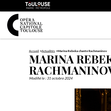
Panneau de gestion des cookies
Toulouse
métropole
Aller
Aller
au
à
Accueil
Actualités
Marina Rebeka chante Rachmaninov
MARINA REBE
contenu
la
principal
navig
RACHMANINO
Modifié le :
31 octobre 2024