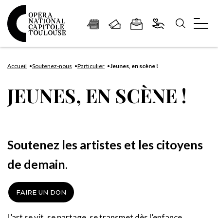
Panneau de gestion des cookies
Aller
Aller
Aller
Aller
Aller
au
à
à
au
au
Accueil
Soutenez-nous
Particulier
Jeunes, en scène !
contenu
la
la
pied
plan
JEUNES, EN SCÈNE !
principal
navigation
recherche
de
du
page
site
Soutenez les artistes et les citoyens
de demain
.
FAIRE UN DON
L’art se vit, se partage, se transmet dès l’enfance.