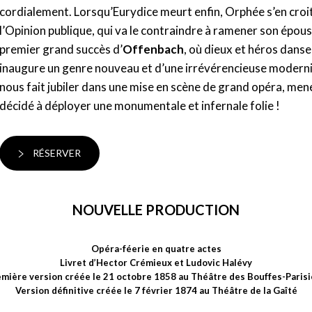
cordialement. Lorsqu’Eurydice meurt enfin, Orphée s’en croi
nche 2
15:00 - 17:40
l’Opinion publique, qui va le contraindre à ramener son épous
premier grand succès d’
Offenbach
, où dieux et héros dans
inaugure un genre nouveau et d’une irrévérencieuse modernité.
nous fait jubiler dans une mise en scène de grand opéra, me
décidé à déployer une monumentale et infernale folie !
RÉSERVER
NOUVELLE PRODUCTION
Opéra-féerie en quatre actes
Livret d’Hector Crémieux et Ludovic Halévy
mière version créée le 21 octobre 1858 au Théâtre des Bouffes-Paris
Version définitive créée le 7 février 1874 au Théâtre de la Gaîté