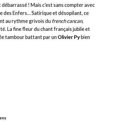
t débarrassé ! Mais c’est sans compter avec
e des Enfers… Satirique et désopilant, ce
ent au rythme grivois du
french cancan
,
 La fine fleur du chant français jubile et
née tambour battant par un
Olivier Py
bien
iens