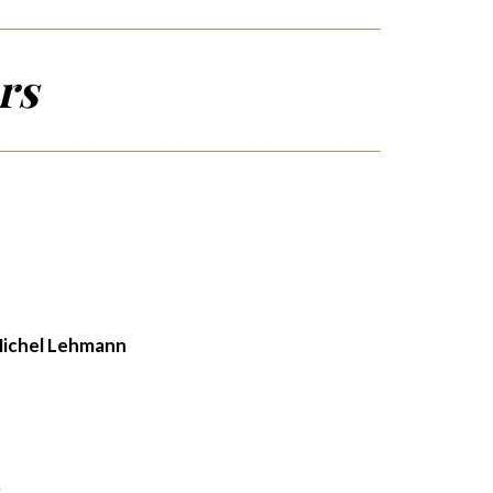
rs
ichel Lehmann
a