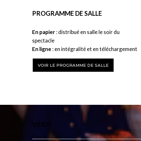
Mars
PROGRAMME DE SALLE
Kamil Ben Hsain Lachiri
Minerve
En papier
: distribué en salle le soir du
Lucile Verbizier
spectacle
En ligne
: en intégralité et en téléchargement
Orchestre national du Capitole
Chœur
et
Maîtrise de l’Opéra national du Ca
VOIR LE PROGRAMME DE SALLE
Avec la participation d’élèves des classes d
VIDÉO