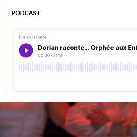
PODCAST
pitole
e violon du CRR de Toulouse