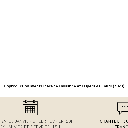
Lumières
Bertrand Killy
Chorégraphie
Ivo Bauchiero
Coproduction avec l’Opéra de Lausanne et l’Opéra de Tours (2023)
, 29, 31 JANVIER ET 1ER FÉVRIER, 20H
CHANTÉ ET S
26 JANVIER ET 2 FÉVRIER, 15H
FRANÇ