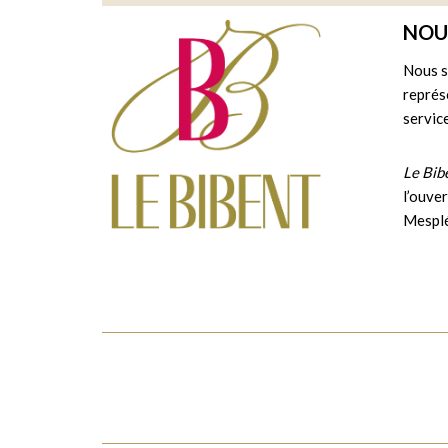
Marc Scoffoni
NOUV
L’Opinion publique
Nous s
Adriana Bignagni Lesca
représ
service
John Styx
Rodolphe Briand
Le Bib
Diane
l’ouve
Anaïs Constans
Mesplé
Vénus
Marie-Laure Garnier
Junon
Céline Laborie
Cupidon
Julie Goussot
Mercure
Enguerrand De Hys