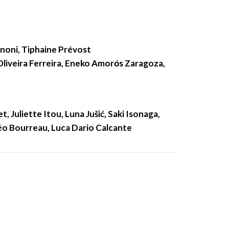
nnoni, Tiphaine Prévost
liveira Ferreira, Eneko Amorо́s Zaragoza,
, Juliette Itou, Luna Jušić, Saki Isonaga,
o Bourreau, Luca Dario Calcante