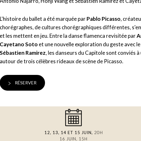
Antonio Najarro, Honji Wang et Sébastien Ramirez et Cayet
L'histoire du ballet a été marquée par
Pablo Picasso
, créate
chorégraphes, de cultures chorégraphiques différentes, s'em
et les mettent en jeu. Entre la danse flamenca revisitée par
A
Cayetano Soto
et une nouvelle exploration du geste avec l
Sébastien Ramirez
, les danseurs du Capitole sont conviés
autour de trois célèbres rideaux de scène de Picasso.
RÉSERVER
12, 13, 14 ET 15 JUIN,
20H
16 JUIN, 15H