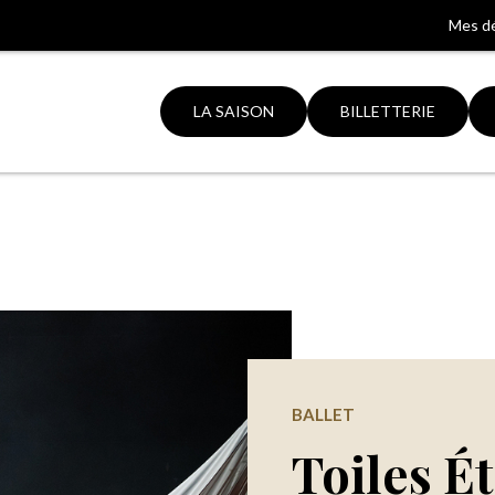
Mes d
LA SAISON
BILLETTERIE
Aller
à
la
ation
recherche
BALLET
Toiles Ét