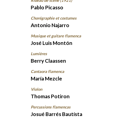
Rideau de scène (1921)
Pablo Picasso
Chorégraphie et costumes
Antonio Najarro
Musique et guitare flamenca
José Luis Montón
Lumières
Berry Claassen
Cantaora flamenca
María Mezcle
Violon
Thomas Potiron
Percussions flamencas
Josué Barrés Bautísta