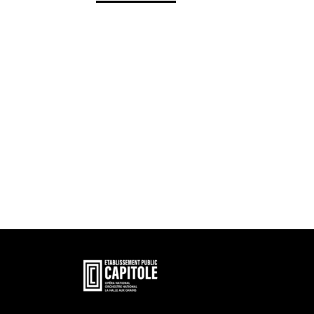
En
savoir
plus