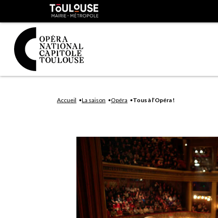
Panneau de gestion des cookies
Toulouse
métropole
Aller
Aller
au
à
Accueil
La saison
Opéra
Tous à l’Opéra !
contenu
la
principal
navig