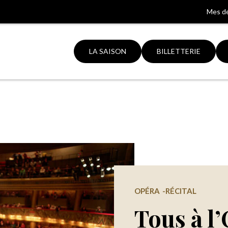
Mes d
LA SAISON
BILLETTERIE
Aller
à
la
ation
recherche
OPÉRA
RÉCITAL
Tous à l’