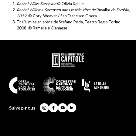
Rachel Willis-Sørensen
© Olivia Kahler
Rachel Willems-Sørensen dans le rôle-titre de
Rusalka
de Dvořák,
2019
. © Cory-Weaver / San Francisco Opera
Thaïs, mise en scène de Stefano Poda, Teatro Regio Torino,
2008. © Ramella e Giannese
En
savoir
plus
En
savoir
plus
Suivez-nous
Instagram
Facebook
YouTube
LinkedIn