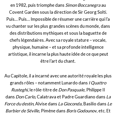
en 1982, puis triomphe dans
Simon Boccanegra
au
Covent Garden sous la direction de Sir Georg Solti.
Puis… Puis… Impossible de résumer une carrière qui l’a
vu chanter sur les plus grandes scènes du monde, dans
des distributions mythiques et sous la baguette de
chefs légendaires. Avec sa royale stature – vocale,
physique, humaine – et sa profonde intelligence
artistique, il incarne la plus haute idée de ce que peut
être l’art du chant.
Au Capitole, il a incarné avec une autorité royale les plus
grands rôles – notamment Lunardo dans
I Quattro
Rusteghi
, le rôle-titre de
Don Pasquale
, Philippe II
dans
Don Carlo
, Calatrava et Padre Guardiano dans
La
Force du destin
, Alvise dans
La Gioconda
, Basilio dans
Le
Barbier de Séville
, Pimène dans
Boris Godounov
, etc. Et