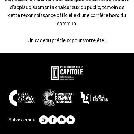
d’applaudissements chaleureux du public, témoin de
cette reconnaissance officielle d’une carrière hors du
commun.
Un cadeau précieux pour votre été !
En
savoir
plus
En
savoir
plus
Suivez-nous
Instagram
Facebook
YouTube
LinkedIn