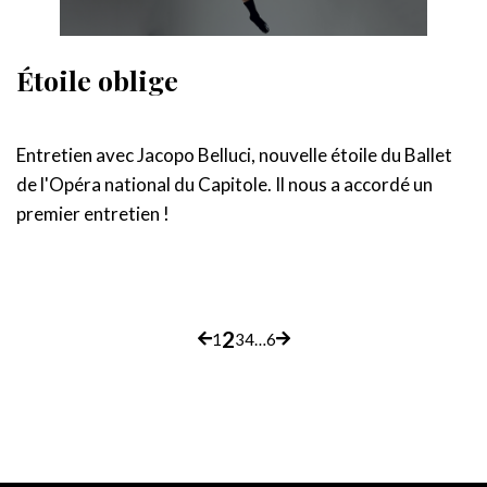
Étoile oblige
Entretien avec Jacopo Belluci, nouvelle étoile du Ballet
de l'Opéra national du Capitole. Il nous a accordé un
premier entretien !
2
p
1
3
4
…
6
Page
Page
Page
Page
Page
Page
Page
précédente
suivante
a
g