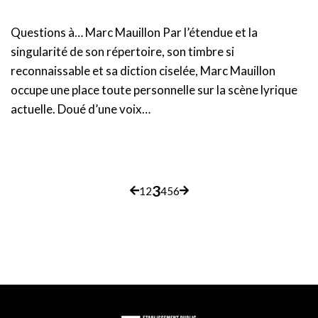
Questions à… Marc Mauillon Par l’étendue et la
singularité de son répertoire, son timbre si
reconnaissable et sa diction ciselée, Marc Mauillon
occupe une place toute personnelle sur la scène lyrique
actuelle. Doué d’une voix…
3
p
1
2
4
5
6
Page
Page
Page
Page
Page
Page
Page
Page
précédente
suivante
a
g
i