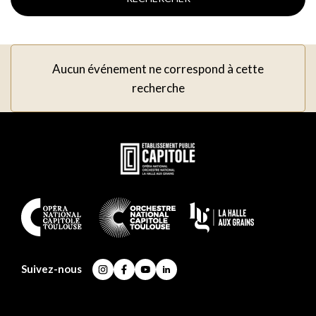
Aucun événement ne correspond à cette
recherche
En
savoir
plus
En
savoir
plus
Suivez-nous
Instagram
Facebook
YouTube
LinkedIn