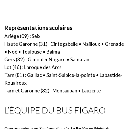
Représentations scolaires
Ariège (09) : Seix
Haute Garonne (31) : Cintegabelle • Nailloux • Grenade
• Noé • Toulouse • Balma
Gers (32) : Gimont • Nogaro • Samatan
Lot (46) : Laroque des Arcs
Tarn (81) : Gaillac • Saint-Sulpice-la-pointe • Labastide-
Rouairoux
Tarn et Garonne (82) : Montauban • Lauzerte
L’ÉQUIPE DU BUS FIGARO
Opéra-comique en 7 scènes d’après
Le Barbier de Séville
de