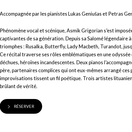
Accompagnée par les pianistes Lukas Geniušas et Petras Ge
Phénomène vocal et scénique, Asmik Grigorian s’est imposée 
captivantes de sa génération. Depuis sa Salomé légendaire à 
triomphes : Rusalka, Butterfly, Lady Macbeth, Turandot, jus
Ce récital traverse ses rôles emblématiques en une odyssée 
déchues, héroïnes incandescentes. Deux pianos l’accompagnent
père, partenaires complices qui ont eux-mêmes arrangé ces pa
improvisations tissent un fil poétique. Trois artistes lituani
brûlant de vérité.
RÉSERVER