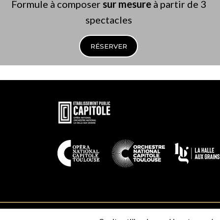
Giacomo Puccini (1858-1924)
Formule à composer
sur mesure
à partir de 3
Madama Butterfly, Manon Lescaut, Turandot
spectacles
Richard Strauss (1864-1949)
RÉSERVER
Salomé
En
savoir
plus
En
savoir
plus
Contact
Espace presse
Recrutement