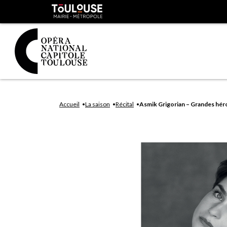
Panneau de gestion des cookies
Toulouse
métropole
Aller
Aller
au
à
Accueil
La saison
Récital
Asmik Grigorian – Grandes hér
contenu
la
principal
navig