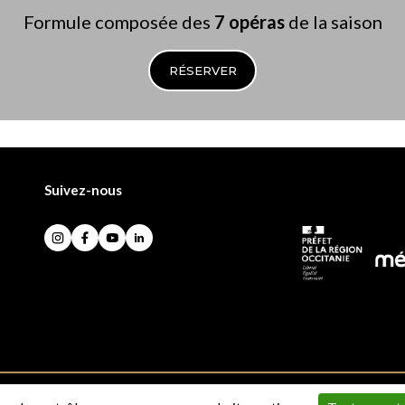
Formule composée des
7 opéras
de la saison
RÉSERVER
Suivez-nous
Instagram
Facebook
YouTube
LinkedIn
CGV
Établissement public du Capitole
Accessibilité : partiellement confor