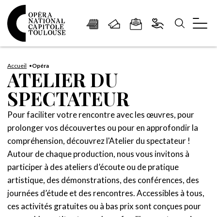
Panneau de gestion des cookies
Aller
Aller
Aller
Aller
Aller
au
à
à
au
au
Accueil
Opéra
ATELIER DU
contenu
la
la
pied
plan
SPECTATEUR
principal
navigation
recherche
de
du
page
site
Pour faciliter votre rencontre avec les œuvres, pour
prolonger vos découvertes ou pour en approfondir la
compréhension, découvrez l'Atelier du spectateur !
Autour de chaque production, nous vous invitons à
participer à des ateliers d’écoute ou de pratique
artistique, des démonstrations, des conférences, des
journées d’étude et des rencontres. Accessibles à tous,
ces activités gratuites ou à bas prix sont conçues pour