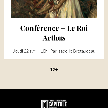
Conférence – Le Roi
Arthus
Jeudi 22 avril | 18h | Par Isabelle Bretaudeau
1
p
2
Page
Page
Page
suivante
a
g
En